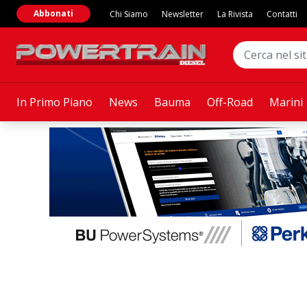
Abbonati
Chi Siamo
Newsletter
La Rivista
Contatti
In Primo Piano
News
Bauma
Off-Road
Marini