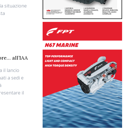
 la situazione
sta
re… all’IAA
 il lancio
ati a sedi e
à
resentare il