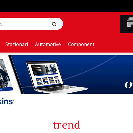
Stazionari
Automotive
Componenti
trend