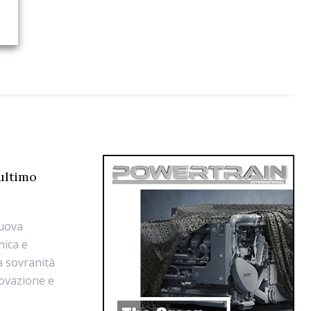
’ultimo
nuova
nica e
la sovranità
novazione e