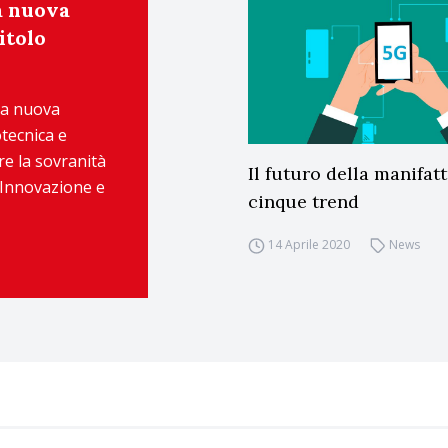
a nuova
itolo
na nuova
otecnica e
ire la sovranità
Il futuro della manifatt
 Innovazione e
cinque trend
14 Aprile 2020
News