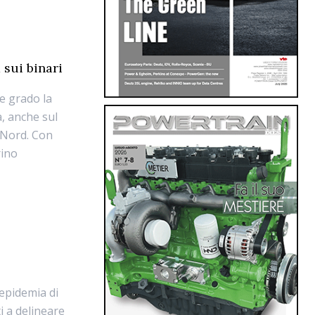
 sui binari
e grado la
a, anche sul
reNord. Con
rino
’epidemia di
i a delineare