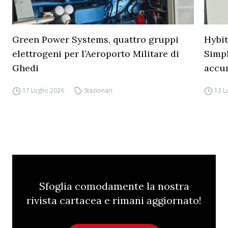
Green Power Systems, quattro gruppi
Hybit
elettrogeni per l’Aeroporto Militare di
Simpl
Ghedi
accu
17 Luglio 2026
Stazionari
13 L
Sfoglia comodamente la nostra
rivista cartacea e rimani aggiornato!