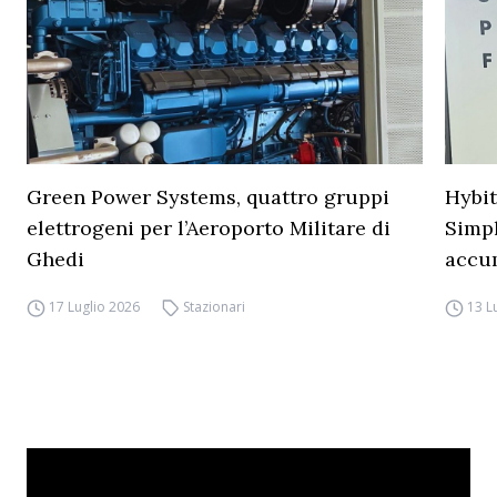
Green Power Systems, quattro gruppi
Hybit
elettrogeni per l’Aeroporto Militare di
Simpl
Ghedi
accu
17 Luglio 2026
Stazionari
13 L