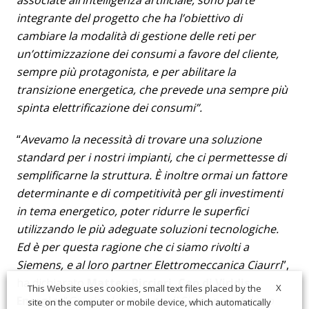
associate all’intelligenza artificiale, sono parte
integrante del progetto che ha l’obiettivo di
cambiare la modalità di gestione delle reti per
un’ottimizzazione dei consumi a favore del cliente,
sempre più protagonista, e per abilitare la
transizione energetica, che prevede una sempre più
spinta elettrificazione dei consumi”.
“
Avevamo la necessità di trovare una soluzione
standard per i nostri impianti, che ci permettesse di
semplificarne la struttura. È inoltre ormai un fattore
determinante e di competitività per gli investimenti
in tema energetico, poter ridurre le superfici
utilizzando le più adeguate soluzioni tecnologiche.
Ed è per questa ragione che ci siamo rivolti a
Siemens, e al loro partner Elettromeccanica Ciaurri
”,
ha dichiarato
Matteo Riccieri, Ceo di Viridis
X
This Website uses cookies, small text files placed by the
Energia
. “
Grazie al supporto di Siemens e del suo
site on the computer or mobile device, which automatically