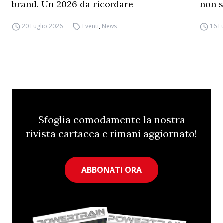
brand. Un 2026 da ricordare
non s
20 Luglio 2026
Eventi
,
News
16 L
Sfoglia comodamente la nostra
rivista cartacea e rimani aggiornato!
ABBONATI ORA