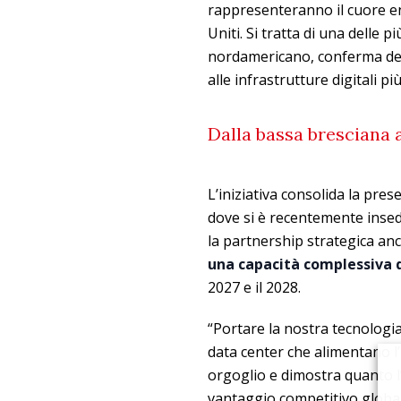
rappresenteranno il cuore en
Uniti. Si tratta di una delle
nordamericano, conferma della
alle infrastrutture digitali pi
Dalla bassa bresciana a
L’iniziativa consolida la pres
dove si è recentemente insed
la partnership strategica an
una capacità complessiva d
2027 e il 2028.
“Portare la nostra tecnologia,
data center che alimentano l’i
orgoglio e dimostra quanto l
vantaggio competitivo global