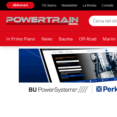
Abbonati
Chi Siamo
Newsletter
La Rivista
Contatti
In Primo Piano
News
Bauma
Off-Road
Marini