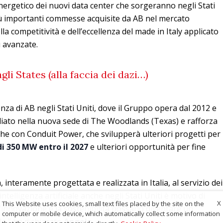
ergetico dei nuovi data center che sorgeranno negli Stati
 più importanti commesse acquisite da AB nel mercato
 competitività e dell’eccellenza del made in Italy applicato
ù avanzate.
gli States (alla faccia dei dazi…)
enza di AB negli Stati Uniti, dove il Gruppo opera dal 2012 e
iato nella nuova sede di The Woodlands (Texas) e rafforza
che con Conduit Power, che svilupperà ulteriori progetti per
i 350 MW entro il 2027
e ulteriori opportunità per fine
 interamente progettata e realizzata in Italia, al servizio dei
ntelligenza artificiale anche negli Stati Uniti è motivo di
X
This Website uses cookies, small text files placed by the site on the
’innovazione e la sostenibilità possano diventare un
computer or mobile device, which automatically collect some information
e,” ha dichiarato
Angelo