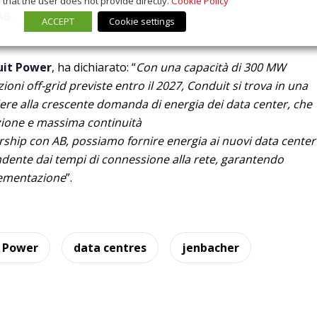
that the user does not provide directly.
Cookie Policy
AB
.
ACCEPT
Cookie settings
uit Power
, ha dichiarato: “
Con una capacità di 300 MW
zioni off-grid previste entro il 2027, Conduit si trova in una
ere alla crescente domanda di energia dei data center, che
azione e massima continuità
ership con AB, possiamo fornire energia ai nuovi data center
dente dai tempi di connessione alla rete, garantendo
plementazione
”.
 Power
data centres
jenbacher