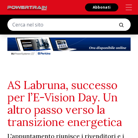
Abbonati
AS Labruna, successo
per l’E-Vision Day. Un
altro passo verso la
transizione energetica
L'appuntamento riunisce i rivenditori e i