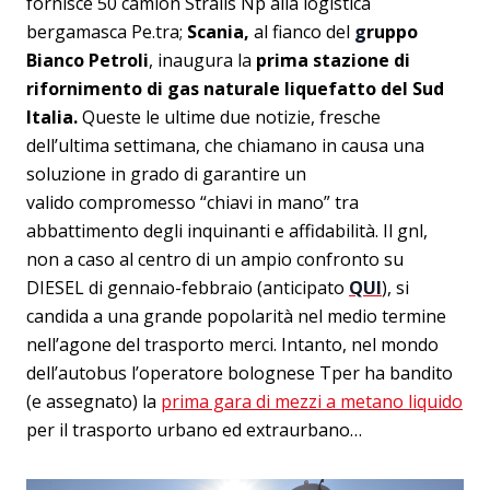
fornisce 50 camion Stralis Np alla logistica
bergamasca Pe.tra;
Scania,
al fianco del
g
ruppo
Bianco Petroli
, inaugura la
prima stazione di
rifornimento di gas naturale liquefatto del Sud
Italia.
Queste le ultime due notizie, fresche
dell’ultima settimana, che chiamano in causa una
soluzione in grado di garantire un
valido compromesso “chiavi in mano” tra
abbattimento degli inquinanti e affidabilità. Il gnl,
non a caso al centro di un ampio confronto su
DIESEL di gennaio-febbraio (anticipato
QUI
), si
candida a una grande popolarità nel medio termine
nell’agone del trasporto merci. Intanto, nel mondo
dell’autobus l’operatore bolognese Tper ha bandito
(e assegnato) la
prima gara di mezzi a metano liquido
per il trasporto urbano ed extraurbano…