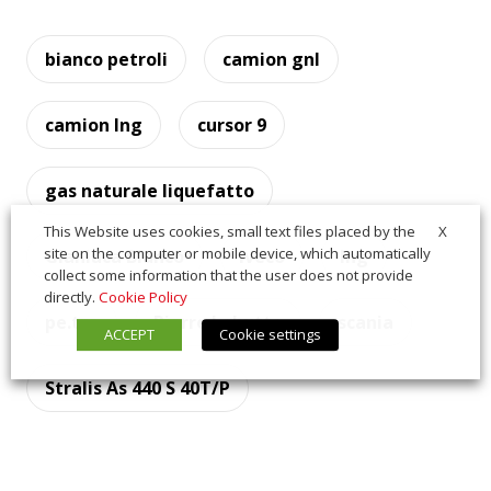
bianco petroli
camion gnl
camion lng
cursor 9
gas naturale liquefatto
X
This Website uses cookies, small text files placed by the
site on the computer or mobile device, which automatically
Gianluca Bianco
Iveco
lng
collect some information that the user does not provide
directly.
Cookie Policy
pe.tra
Pierre Lahutte
scania
ACCEPT
Cookie settings
Stralis As 440 S 40T/P