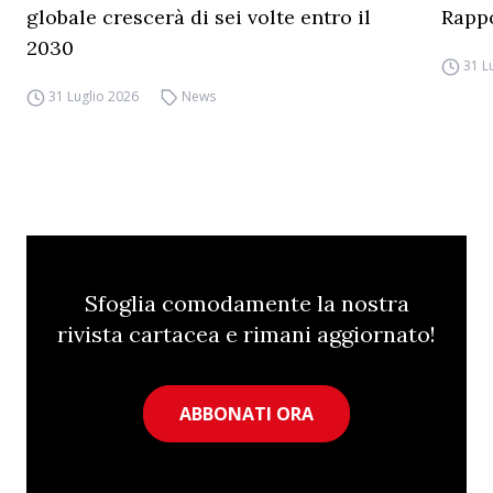
globale crescerà di sei volte entro il
Rapp
2030
31 L
31 Luglio 2026
News
Sfoglia comodamente la nostra
rivista cartacea e rimani aggiornato!
ABBONATI ORA