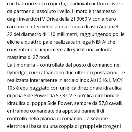
che battono sotto coperta, coadiuvati nel loro lavoro
da partner di assoluto livello. Il moto è trasmesso
dagli invertitori V Drive della Zf 3060 V con albero
cardanico intermedio a una coppia di assi Aquamet
22 del diametro di 110 millimetri, raggiungendo poi le
eliche a quattro pale realizzate in lega NiBrAl che
consentono di imprimere allo yacht una velocità
massima di 27 nodi.
La timoneria – controllata dal posto di comando nel
flybridge, cui si affiancano due ulteriori postazioni – è
realizzata interamente in acciaio inox Aisi 316. L’MCY
105 è equipaggiato con un’elica direzionale idraulica
di prua Side Power da 57,8 CV e un’elica direzionale
idraulica di poppa Side Power, sempre da 57,8 cavalli,
entrambe comandate da appositi pannelli di
controllo nella plancia di comando. La sezione
elettrica si basa su una coppia di gruppi elettrogeni