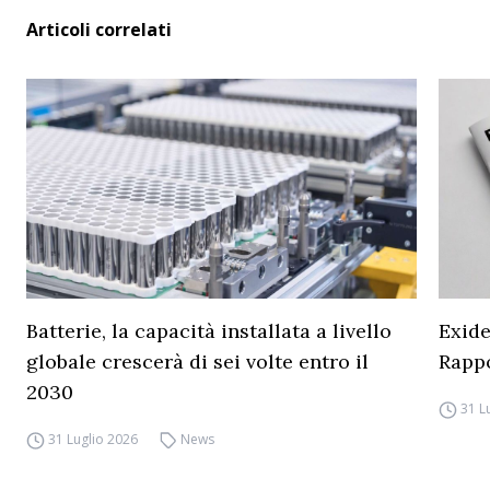
Articoli correlati
Batterie, la capacità installata a livello
Exide
globale crescerà di sei volte entro il
Rapp
2030
31 L
31 Luglio 2026
News