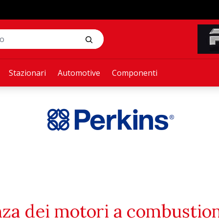
Stazionari
Automotive
Componenti
enza dei motori a combustio