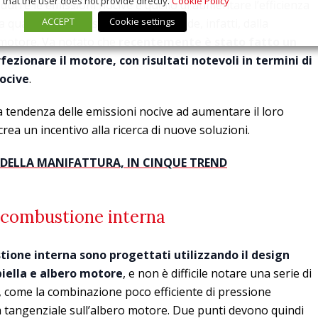
that the user does not provide directly.
Cookie Policy
idurre le emissioni nocive è quello di aumentare l’efficienza
ACCEPT
Cookie settings
La quantità di emissioni nocive dipende, infatti, dalla
l motore. Va notato che
recentemente è stato fatto un
rfezionare il motore, con risultati notevoli in termini di
nocive
.
a tendenza delle emissioni nocive ad aumentare il loro
crea un incentivo alla ricerca di nuove soluzioni.
 DELLA MANIFATTURA, IN CINQUE TREND
 combustione interna
ione interna sono progettati utilizzando il design
 biella e albero motore
, e non è difficile notare una serie di
li, come la combinazione poco efficiente di pressione
rza tangenziale sull’albero motore. Due punti devono quindi