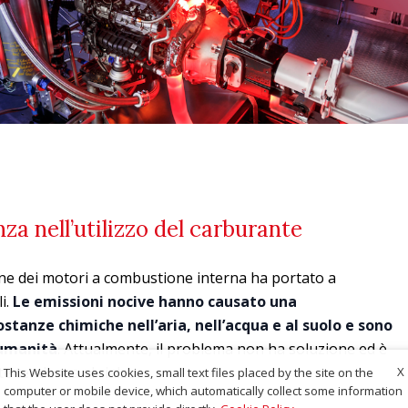
za nell’utilizzo del carburante
ne dei motori a combustione interna ha portato a
li.
Le emissioni nocive hanno causato una
ostanze chimiche nell’aria, nell’acqua e al suolo e sono
’umanità
. Attualmente, il problema non ha soluzione ed è
e tendenza al rialzo.
X
This Website uses cookies, small text files placed by the site on the
computer or mobile device, which automatically collect some information