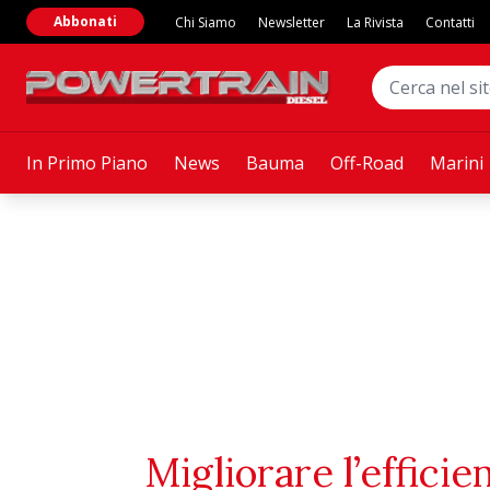
Abbonati
Chi Siamo
Newsletter
La Rivista
Contatti
In Primo Piano
News
Bauma
Off-Road
Marini
Migliorare l’effici