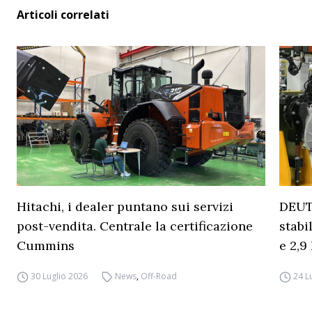
Articoli correlati
Hitachi, i dealer puntano sui servizi
DEUT
post-vendita. Centrale la certificazione
stabi
Cummins
e 2,9 
30 Luglio 2026
News
,
Off-Road
24 L