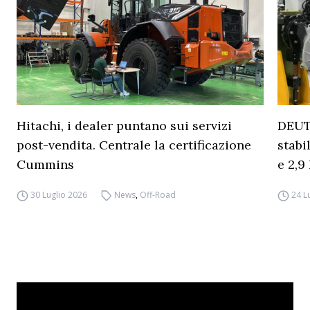
Hitachi, i dealer puntano sui servizi
DEUT
post-vendita. Centrale la certificazione
stabi
Cummins
e 2,9 
30 Luglio 2026
News
,
Off-Road
24 L