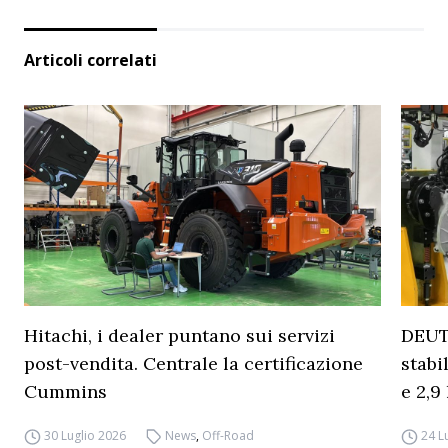
Articoli correlati
Hitachi, i dealer puntano sui servizi
DEUT
post-vendita. Centrale la certificazione
stabi
Cummins
e 2,9 
30 Luglio 2026
News
,
Off-Road
24 L