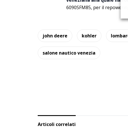
veneziana alla quale ha f
6090SFM85, per il repowering
john deere
kohler
lombar
salone nautico venezia
Articoli correlati