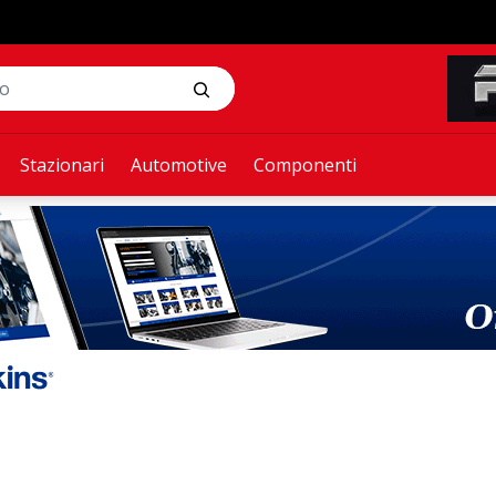
Stazionari
Automotive
Componenti