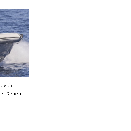
cv di
nell’Open