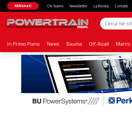
Abbonati
Chi Siamo
Newsletter
La Rivista
Contatti
In Primo Piano
News
Bauma
Off-Road
Marini