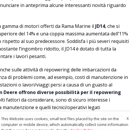
nnunciare in anteprima alcune interessanti novità riguardo
ella gamma di motori offerti da Rama Marine il
JD14
, che si
uperiore del 14% e una coppia massima aumentata dell’11%
rispetto al suo predecessore. Soddisfa i più severi requisiti
ostante l’ingombro ridotto, il JD14 è dotato di tutta la
tare i lavori pesanti.
he sulle attività di repowering delle imbarcazioni da
enza di problemi come, ad esempio, costi di manutenzione in
tazioni o lavori/viaggi persi a causa di un guasto al
n Deere offrono diverse possibilità per il repowering
olti fattori da considerare, sono di sicuro interesse i
a manutenzione e quelli tecnici/operativi legati
. Un intervento come descritto sopra, che Rama Marine sta
X
This Website uses cookies, small text files placed by the site on the
ad esempio, quello operato da
Omega Sprint, azienda
computer or mobile device, which automatically collect some information