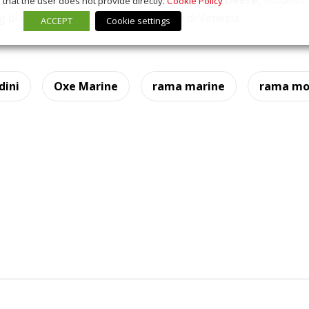
ornito due motori marini entrobordo John Deere
, modello
that the user does not provide directly.
Cookie Policy
 di una pilotina operante nel porto di Venezia.
ACCEPT
Cookie settings
dini
Oxe Marine
rama marine
rama mo