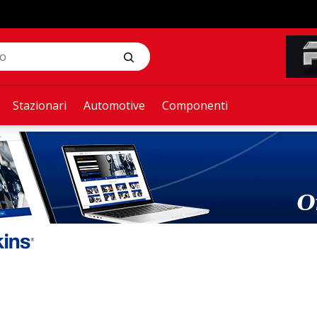
Stazionari
Automotive
Componenti