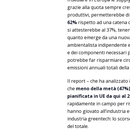
grazie alla quota sempre cres
produttivi, permetterebbe d
62%
rispetto ad una catena d
si attesterebbe al 37%, tene
quanto emerge da una nuo
ambientalista indipendente e
e dei componenti necessari 
potrebbe far risparmiare cir
emissioni annuali totali dell
Il report – che ha analizzato 
che
meno della metà (47%) d
pianificata in UE da qui al 
rapidamente in campo per ris
hanno giovato all’industria 
industria greentech: lo scors
del totale.