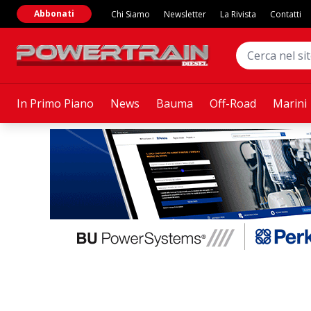
Abbonati
Chi Siamo
Newsletter
La Rivista
Contatti
In Primo Piano
News
Bauma
Off-Road
Marini