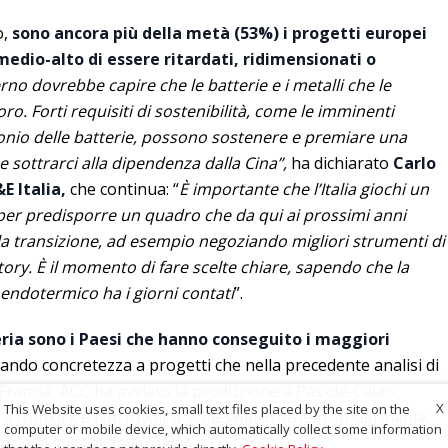
o,
sono ancora più della metà (53%) i progetti europei
edio-alto di essere ritardati, ridimensionati o
erno dovrebbe capire che le batterie e i metalli che le
. Forti requisiti di sostenibilità, come le imminenti
onio delle batterie, possono sostenere e premiare una
e sottrarci alla dipendenza dalla Cina”,
ha dichiarato
Carlo
E Italia,
che continua: “
È importante che l’Italia giochi un
per predisporre un quadro che da qui ai prossimi anni
la transizione, ad esempio negoziando migliori strumenti di
ory. È il momento di fare scelte chiare, sapendo che la
endotermico ha i giorni contati
”.
ia sono i Paesi che hanno conseguito i maggiori
dando concretezza a progetti che nella precedente analisi di
Francia, ACC ha avviato la produzione a Pas-de-Calais,
X
This Website uses cookies, small text files placed by the site on the
r a Dunkirk e Northvolt a Schleswig-Holstein, in Germania,
computer or mobile device, which automatically collect some information
ie ai sussidi governativi.