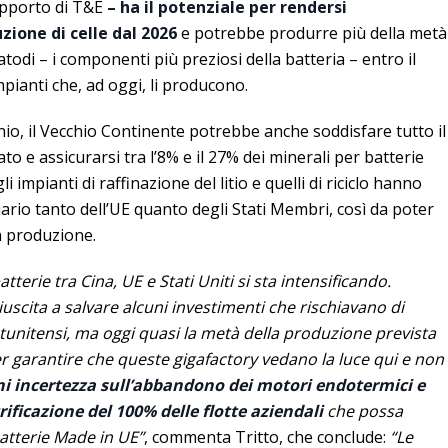
rapporto di T&E
– ha il potenziale per rendersi
zione di celle dal 2026
e potrebbe produrre più della metà
todi – i componenti più preziosi della batteria – entro il
pianti che, ad oggi, li producono.
nio, il Vecchio Continente potrebbe anche soddisfare tutto il
ato e assicurarsi tra l’8% e il 27% dei minerali per batterie
li impianti di raffinazione del litio e quelli di riciclo hanno
ario tanto dell’UE quanto degli Stati Membri, così da poter
 produzione.
tterie tra Cina, UE e Stati Uniti si sta intensificando.
iuscita a salvare alcuni investimenti che rischiavano di
tatunitensi, ma oggi quasi la metà della produzione prevista
Per garantire che queste gigafactory vedano la luce qui e non
ni incertezza sull’abbandono dei motori endotermici e
trificazione del 100% delle flotte aziendali
che possa
atterie Made in UE”
, commenta Tritto, che conclude:
“Le