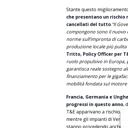
Stante questo migliorament
che presentano un rischio m
cancellati del tutto
.
“Il Gov
compongono sono il nuovo oro
norme sull’impronta di carb
produzione locale più pulita 
Tritto, Policy Officer per T&
ruolo propulsivo in Europa, 
garantisca reale sostegno al
finanziamento per le gigafact
mobilità fondata sul motore 
Francia, Germania e Ungher
progressi in questo anno
, 
T&E apparivano a rischio. In 
mentre gli impianti di Verko
stanno procedendo anche graz