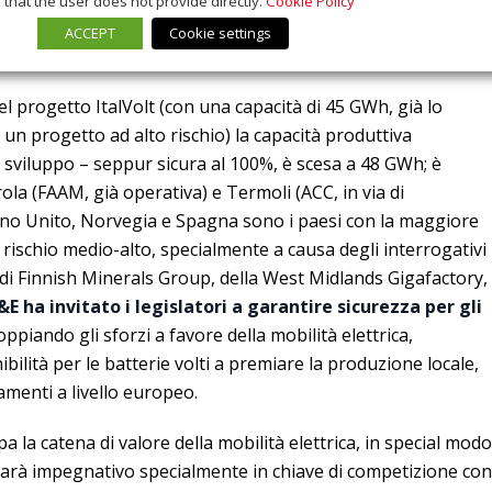
that the user does not provide directly.
Cookie Policy
ACCEPT
Cookie settings
del progetto ItalVolt (con una capacità di 45 GWh, già lo
n progetto ad alto rischio) la capacità produttiva
di sviluppo – seppur sicura al 100%, è scesa a 48 GWh; è
rola (FAAM, già operativa) e Termoli (ACC, in via di
egno Unito, Norvegia e Spagna sono i paesi con la maggiore
a rischio medio-alto, specialmente a causa degli interrogativi
 di Finnish Minerals Group, della West Midlands Gigafactory,
&E ha invitato i legislatori a garantire sicurezza per gli
oppiando gli sforzi a favore della mobilità elettrica,
ibilità per le batterie volti a premiare la produzione locale,
amenti a livello europeo.
a la catena di valore della mobilità elettrica, in special modo
, sarà impegnativo specialmente in chiave di competizione con