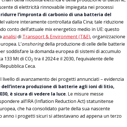
cente di elettricità rinnovabile impiegata nei processi
i
ridurre l’impronta di carbonio di una batteria del
el valore interamente controllata dalla Cina; tale riduzione
ndo conto dell’attuale mix energetico medio in UE: questo
va
analisi
di
Transport & Environment (T&E)
, organizzazione
uropea. L’
onshoring
della produzione di celle delle batterie
per soddisfare la domanda europea di sistemi di accumulo
ca 133 Mt di CO
tra il 2024 e il 2030, l’equivalente delle
2
a Repubblica Ceca.
il livello di avanzamento dei progetti annunciati – evidenzia
ell’intera produzione di batterie agli ioni di litio,
2030, è sicura di vedere la luce
. Le misure messe
pondere all’IRA (Inflation Reduction Act) statunitense
europea, che ha consolidato parte della sua nascente
o anno i progetti sicuri si attestavano ad appena un terzo