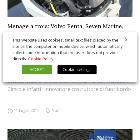
Menage a trois: Volvo Penta, Seven Marine,
Cimco Marine
X
This Website uses cookies, small text files placed by the
site on the computer or mobile device, which automatically
Cimco Marine, Seven Marine e Volvo Penta si
collect some information that the user does not provide
prendono per mano: a prender forma è una
directly.
Cookie Policy
partnership tra il primo della classe, Volvo Penta, e
ACCEPT
Cookie settings
due emergenti costruttori di fuoribordo come i
connazionali di Cimco e Seven Marine, dal Wisconsin.
Cimco è infatti l’innovatore costruttore di fuoribordo
...
11 Luglio 2017
Marini