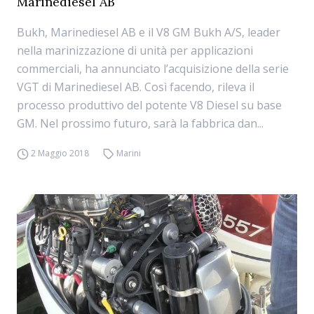
Marinediesel AB
Bukh, Marinediesel AB e il V8 GM Bukh A/S, leader
nella marinizzazione di unità per applicazioni
commerciali, ha annunciato l’acquisizione della serie
VGT di Marinediesel AB. Così facendo, rileva il
processo produttivo del potente V8 Diesel su base
GM. Nel prossimo futuro, sarà la fabbrica dan...
2 Maggio 2018
Marini