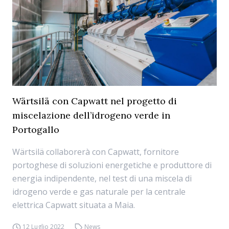
Wärtsilä con Capwatt nel progetto di
miscelazione dell’idrogeno verde in
Portogallo
Wärtsilä collaborerà con Capwatt, fornitore
portoghese di soluzioni energetiche e produttore di
energia indipendente, nel test di una miscela di
idrogeno verde e gas naturale per la centrale
elettrica Capwatt situata a Maia.
12 Luglio 2022
News