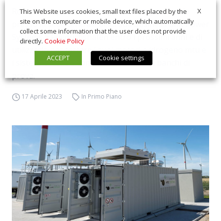
Rolls-Royce prevede di produrre idrogeno verde
X
This Website uses cookies, small text files placed by the
site on the computer or mobile device, which automatically
presso la sede centrale della sua business unit Power
collect some information that the user does not provide
Systems a Friedrichshafen entro i prossimi anni e di
directly.
Cookie Policy
utilizzarlo per testare i suoi motori a idrogeno mtu e
ACCEPT
Cookie settings
i sistemi di celle a combustibile sui suoi banchi di
prova.
17 Aprile 2023
In Primo Piano