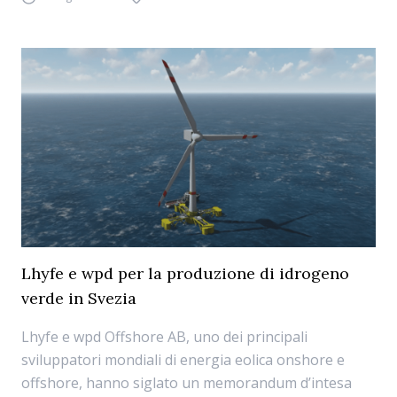
Lhyfe e wpd per la produzione di idrogeno
verde in Svezia
Lhyfe e wpd Offshore AB, uno dei principali
sviluppatori mondiali di energia eolica onshore e
offshore, hanno siglato un memorandum d’intesa