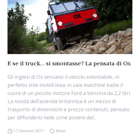
E se il truck… si smontasse? La pensata di Ox
Gli inglesi di Ox lanciano il veicolo smontabile, in
perfetto stile mobili Ikea: in sala macchine batte il
cuore di un piccolo motore Ford a benzina da 2,2 litri.
La novità dell’azienda britannica è un mezzo di
trasporto di dimensioni e prezzo contenuti, pensato
per diffondersi nelle zone povere del...
17 Gennaio 2017
News