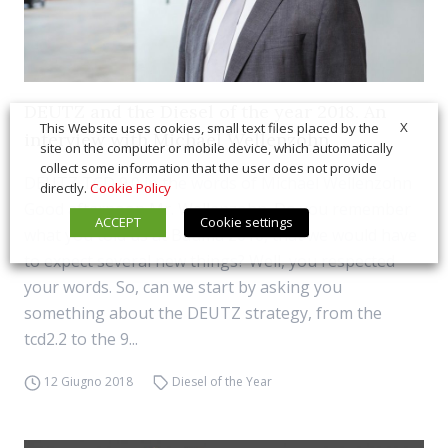
DEUTZ and the Diesel of the year 2018. An
X
This Website uses cookies, small text files placed by the
interview with Michael Wellenzohn
site on the computer or mobile device, which automatically
collect some information that the user does not provide
DEUTZ TCD 9.0 in the words of Michael Wellenzohn
directly.
Cookie Policy
Good afternoon Mr. Wellenzohn. Do you remember
ACCEPT
Cookie settings
what you told us at Bauma 2016, that we would have
to expect several new things? Well, you respected
your words. So, can we start by asking you
something about the DEUTZ strategy, from the
tcd2.2 to the 9...
12 Giugno 2018
Diesel of the Year