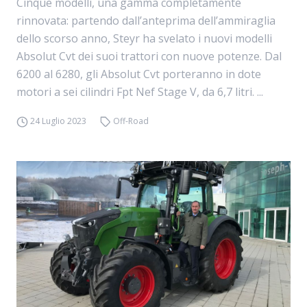
Cinque modelli, una gamma completamente
rinnovata: partendo dall’anteprima dell’ammiraglia
dello scorso anno, Steyr ha svelato i nuovi modelli
Absolut Cvt dei suoi trattori con nuove potenze. Dal
6200 al 6280, gli Absolut Cvt porteranno in dote
motori a sei cilindri Fpt Nef Stage V, da 6,7 litri. ...
24 Luglio 2023
Off-Road