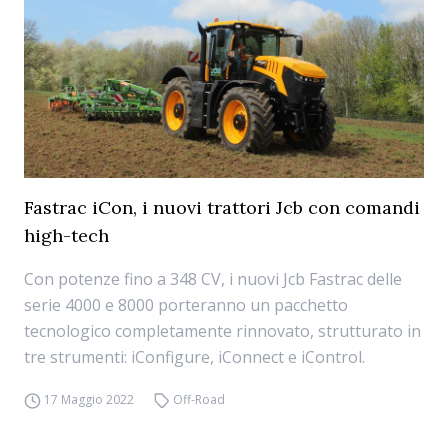
Fastrac iCon, i nuovi trattori Jcb con comandi
high-tech
Con potenze fino a 348 CV, i nuovi Jcb Fastrac delle
serie 4000 e 8000 porteranno un pacchetto
tecnologico completamente rinnovato, strutturato in
tre strumenti: iConfigure, iConnect e iControl.
17 Maggio 2022
Off-Road