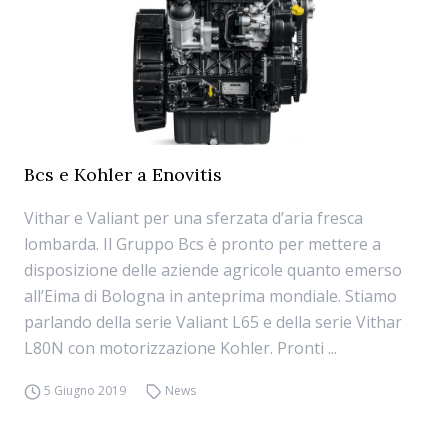
Bcs e Kohler a Enovitis
Vithar e Valiant per una sferzata d’aria fresca
lombarda. Il Gruppo Bcs è pronto per mettere a
disposizione delle aziende agricole quanto emerso
all’Eima di Bologna in anteprima mondiale. Stiamo
parlando della serie Valiant L65 e della serie Vithar
L80N con motorizzazione Kohler. Pronti ...
5 Giugno 2019
News