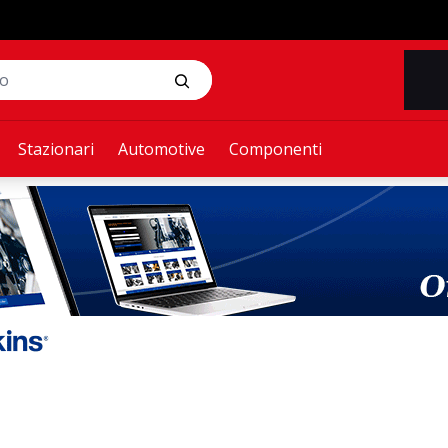
Stazionari
Automotive
Componenti