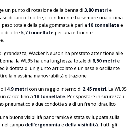
nge un punto di rotazione della benna di
3,80 metri
e
 fase di carico. Inoltre, il conducente ha sempre una ottima
 Il peso totale della pala gommata è pari a
10 tonnellate
e
to di oltre
5,7 tonnellate
per una efficiente
e.
di grandezza, Wacker Neuson ha prestato attenzione alle
 benna, la WL95 ha una lunghezza totale di
6,50 metri
e
ed è dotata di un giunto articolato e un assale oscillante
ire la massima manovrabilità e trazione.
soli
4,9 metri
con un raggio interno di
2,45 metri
. La WL95
un carico fino a
18 tonnellate
. Per spostare in sicurezza i
reno pneumatico a due condotte sia di un freno idraulico.
una buona visibilità panoramica è stata sviluppata sulla
e nel campo
dell’ergonomia
e
della visibilità
. Tutti gli