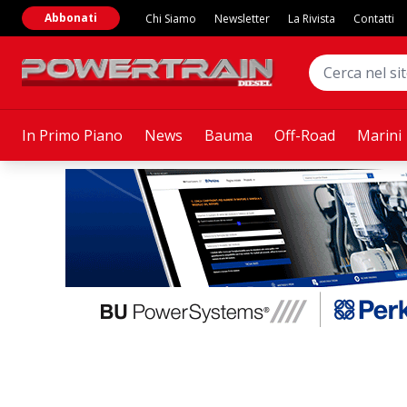
Abbonati
Chi Siamo
Newsletter
La Rivista
Contatti
In Primo Piano
News
Bauma
Off-Road
Marini