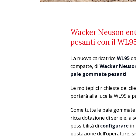
Wacker Neuson entr
pesanti con il WL9
La nuova caricatrice
WL95
d
compatte, di
Wacker
Neuso
pale gommate pesanti
.
Le molteplici richieste dei cl
porterà alla luce la WL95 a p
Come tutte le pale gommate
ricca dotazione di serie e, a 
possibilità di
configurare
in
postazione dell’operatore, si