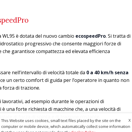
speedPro
la WL95 è dotata del nuovo cambio
ecospeedPro
. Si tratta di
idrostatico progressivo che consente maggiori forze di
 e che garantisce compattezza ed elevata efficienza
re nell’intervallo di velocità totale da
0 a 40 km/h
senza
nisce un certo comfort di guida per l’operatore in quanto non
a forza di trazione.
ti lavorativi, ad esempio durante le operazioni di
 è una forte richiesta di macchine che, a una velocità di
otate di forza di spinta e di trazione costante.
X
This Website uses cookies, small text files placed by the site on the
computer or mobile device, which automatically collect some information