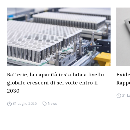
Batterie, la capacità installata a livello
Exide
globale crescerà di sei volte entro il
Rapp
2030
31 L
31 Luglio 2026
News