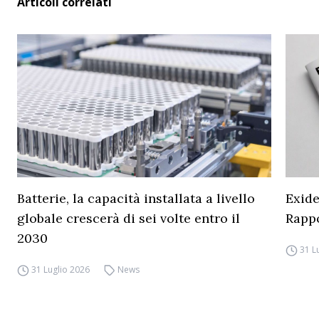
Articoli correlati
Batterie, la capacità installata a livello
Exide
globale crescerà di sei volte entro il
Rapp
2030
31 L
31 Luglio 2026
News