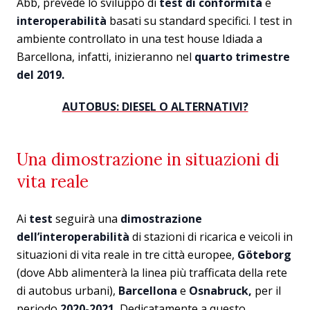
Abb, prevede lo sviluppo di
test di conformità
e
interoperabilità
basati su standard specifici. I test in
ambiente controllato in una test house Idiada a
Barcellona, ​​infatti, inizieranno nel
quarto trimestre
del 2019.
AUTOBUS: DIESEL O ALTERNATIVI?
Una dimostrazione in situazioni di
vita reale
Ai
test
seguirà una
dimostrazione
dell’interoperabilità
di stazioni di ricarica e veicoli in
situazioni di vita reale in tre città europee,
Göteborg
(dove Abb alimenterà la linea più trafficata della rete
di autobus urbani),
Barcellona
e
Osnabruck,
per il
periodo
2020-2021.
Dedicatamente a questo