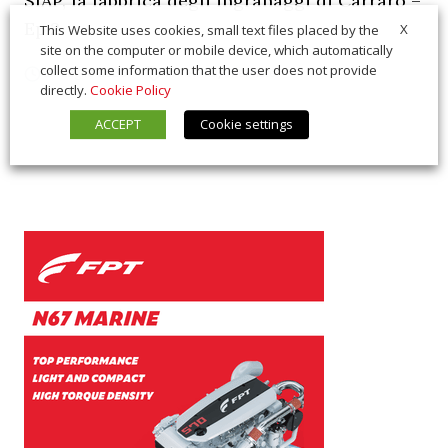
SIAP, la fabbrica degli ingranaggi di Carraro –
Ep.2
X
This Website uses cookies, small text files placed by the
site on the computer or mobile device, which automatically
collect some information that the user does not provide
21 Luglio 2026
In Vetrina
,
Interviste
directly.
Cookie Policy
ACCEPT
Cookie settings