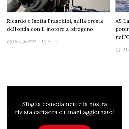
Ricardo e Isotta Fraschini, sulla cresta
AS La
dell’onda con il motore a idrogeno
poten
nell’
30 Luglio 2026
Marini
16 L
Sfoglia comodamente la nostra
rivista cartacea e rimani aggiornato!