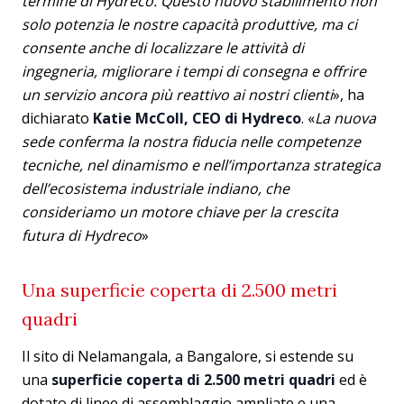
termine di Hydreco. Questo nuovo stabilimento non
solo potenzia le nostre capacità produttive, ma ci
consente anche di localizzare le attività di
ingegneria, migliorare i tempi di consegna e offrire
un servizio ancora più reattivo ai nostri clienti
», ha
dichiarato
Katie McColl, CEO di Hydreco
. «
La nuova
sede conferma la nostra fiducia nelle competenze
tecniche, nel dinamismo e nell’importanza strategica
dell’ecosistema industriale indiano, che
consideriamo un motore chiave per la crescita
futura di Hydreco
»
Una superficie coperta di 2.500 metri
quadri
Il sito di Nelamangala, a Bangalore, si estende su
una
superficie coperta di 2.500 metri quadri
ed è
dotato di linee di assemblaggio ampliate e una