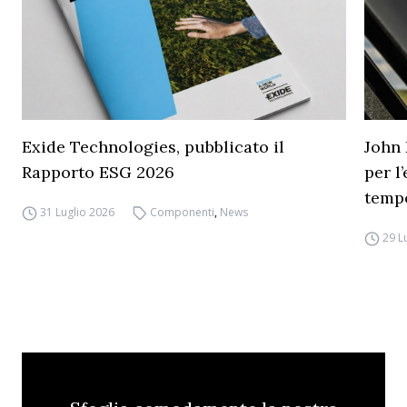
Exide Technologies, pubblicato il
John 
Rapporto ESG 2026
per l
temp
31 Luglio 2026
Componenti
,
News
29 L