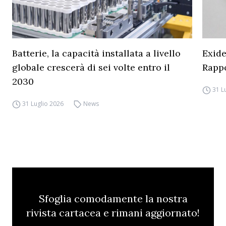
Batterie, la capacità installata a livello
Exide
globale crescerà di sei volte entro il
Rapp
2030
31 L
31 Luglio 2026
News
Sfoglia comodamente la nostra
rivista cartacea e rimani aggiornato!