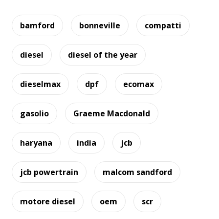
bamford
bonneville
compatti
diesel
diesel of the year
dieselmax
dpf
ecomax
gasolio
Graeme Macdonald
haryana
india
jcb
jcb powertrain
malcom sandford
motore diesel
oem
scr