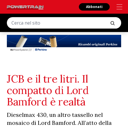
Abbonati
JCB e il tre litri. Il
compatto di Lord
Bamford è realtà
Dieselmax 430, un altro tassello nel
mosaico di Lord Bamford. All’atto della