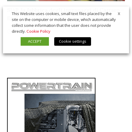
SIAP, la fabbrica degli ingranaggi di Carraro –
X
This Website uses cookies, small text files placed by the
Ep.2
site on the computer or mobile device, which automatically
collect some information that the user does not provide
21 Luglio 2026
In Vetrina
,
Interviste
directly.
Cookie Policy
ACCEPT
Cookie settings