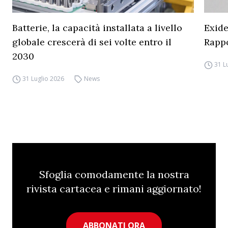
Batterie, la capacità installata a livello
Exide
globale crescerà di sei volte entro il
Rapp
2030
31 L
31 Luglio 2026
News
Sfoglia comodamente la nostra
rivista cartacea e rimani aggiornato!
ABBONATI ORA