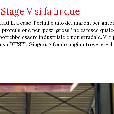
 Stage V si fa in due
tati lì, a caso. Perlini è uno dei marchi per an
 propulsione per ‘pezzi grossi’ ne capisce qual
otrebbe essere industriale e non stradale. Vi r
ta su DIESEL Giugno. A fondo pagina troverete il