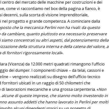
al centro del mercato delle macchine per costruzioni e dei
ve, come vi raccontiamo nel box della pagina a fianco, è
si decenni, sulla scorta di visione imprenditoriale,
i nel progetto e grande competenza. A cominciare dalla
posto che la meccanica Perlini non ha rivali: da questo
o da cambiare, quanto piuttosto era necessario preservare
 siamo concentrati su altri aspetti, dal potenziamento della
izzazione della struttura interna e della catena del valore, a
di fornitori rigorosamente locali
».
ara (Vicenza) da 12.000 metri quadrati rimangono l’ufficio
aggio dei dumper. I componenti chiave – da telai, cassoni e
iveline – vengono realizzati su disegno dell’ufficio tecnico
 fornitori ubicati in un raggio di 50 chilometri che
di lavorazioni meccaniche e una grossa carpenteria. «
Non
–, alcune di queste imprese, che stanno molto investendo in
nno assunto addetti che hanno lavorato in Perlini per molti
nvolto alcuni dipendenti storici su un progetto di