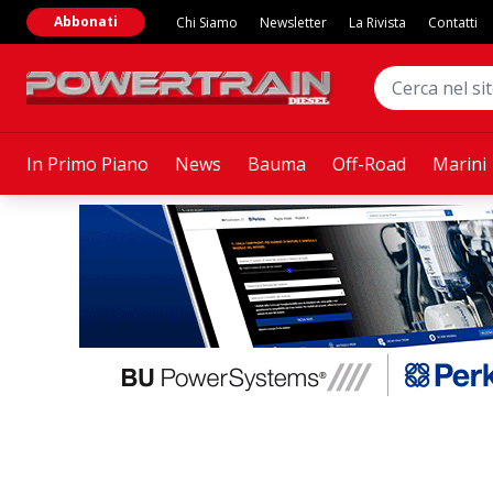
Abbonati
Chi Siamo
Newsletter
La Rivista
Contatti
In Primo Piano
News
Bauma
Off-Road
Marini