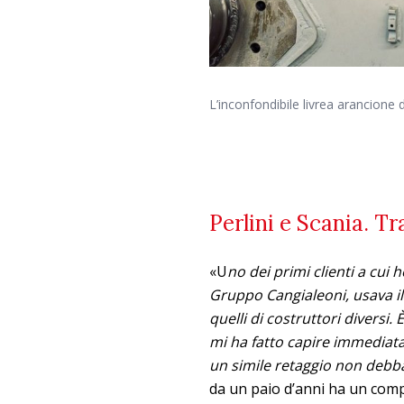
L’inconfondibile livrea arancion
Perlini e Scania. T
«U
no dei primi clienti a cui h
Gruppo Cangialeoni, usava il 
quelli di costruttori diversi
mi ha fatto capire immediat
un simile retaggio non debb
da un paio d’anni ha un comp