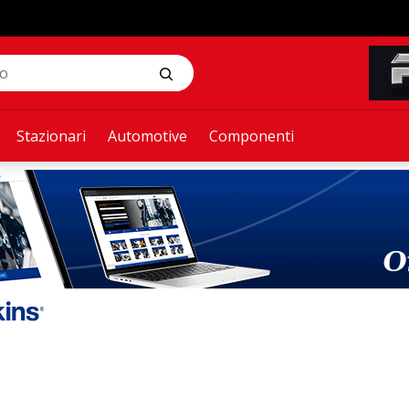
Stazionari
Automotive
Componenti