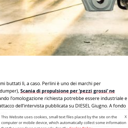
i buttati lì, a caso. Perlini è uno dei marchi per
 dumper),
Scania di propulsione per ‘pezzi grossi’ ne
ndo l’omologazione richiesta potrebbe essere industriale e
’attacco dell’intervista pubblicata su DIESEL Giugno. A fondo
eto.
X
This Website uses cookies, small text files placed by the site on the
computer or mobile device, which automatically collect some information