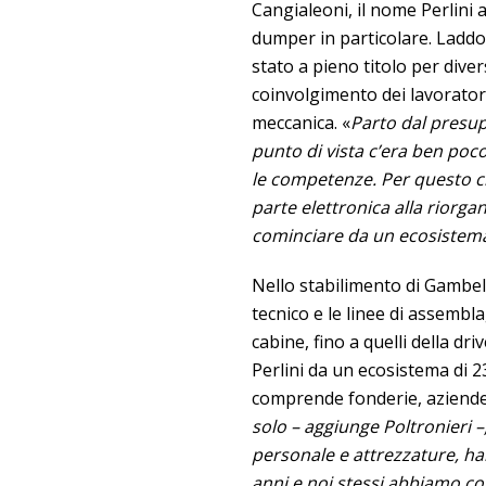
Cangialeoni, il nome Perlini 
dumper in particolare. Laddo
stato a pieno titolo per diver
coinvolgimento dei lavorator
meccanica. «
Parto dal presup
punto di vista c’era ben poc
le competenze. Per questo ci
parte elettronica alla riorgan
cominciare da un ecosistema 
Nello stabilimento di Gambell
tecnico e le linee di assembl
cabine, fino a quelli della dr
Perlini da un ecosistema di 23
comprende fonderie, aziende 
solo – aggiunge Poltronieri 
personale e attrezzature, ha
anni e noi stessi abbiamo coi