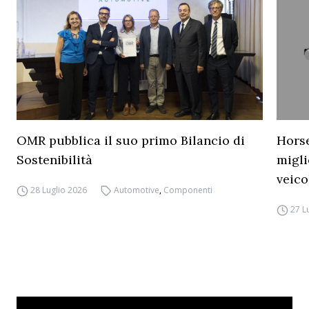
OMR pubblica il suo primo Bilancio di
Horse
Sostenibilità
migli
veico
28 Luglio 2026
Automotive
,
Componenti
27 L