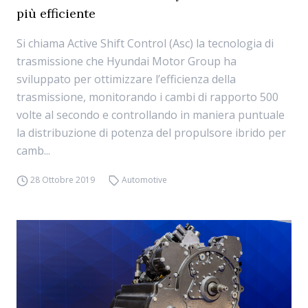
più efficiente
Si chiama Active Shift Control (Asc) la tecnologia di
trasmissione che Hyundai Motor Group ha
sviluppato per ottimizzare l’efficienza della
trasmissione, monitorando i cambi di rapporto 500
volte al secondo e controllando in maniera puntuale
la distribuzione di potenza del propulsore ibrido per
camb...
28 Ottobre 2019
Automotive