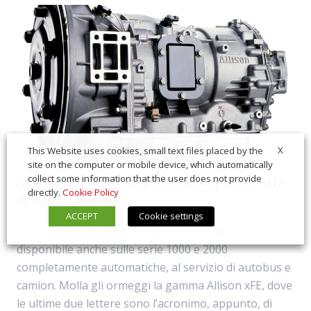
X
This Website uses cookies, small text files placed by the
site on the computer or mobile device, which automatically
collect some information that the user does not provide
Allison xFE, economia di consumi al servizio
directly.
Cookie Policy
di bus e camion
ACCEPT
Cookie settings
La tecnologia fuel economy di Allison da ora è
disponibile anche sulle serie 1000 e 2000
completamente automatiche, al servizio di autobus e
camion. Molla gli ormeggi la gamma Allison xFE, dove
le ultime due lettere sono l’acronimo, appunto, di