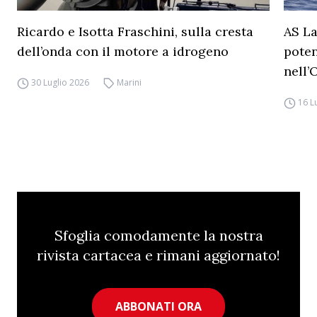
Ricardo e Isotta Fraschini, sulla cresta
AS La
dell’onda con il motore a idrogeno
poten
nell’
30 Luglio 2026
Marini
16 L
Sfoglia comodamente la nostra
rivista cartacea e rimani aggiornato!
ABBONATI ORA