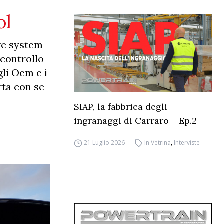
ol
ive system
 controllo
gli Oem e i
rta con se
SIAP, la fabbrica degli
ingranaggi di Carraro – Ep.2
21 Luglio 2026
In Vetrina
,
Interviste