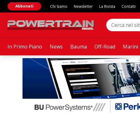
Abbonati
Chi Siamo
Newsletter
La Rivista
Contatti
In Primo Piano
News
Bauma
Off-Road
Marini