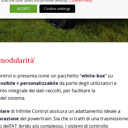
that the user does not provide directly.
Cookie Policy
ACCEPT
Cookie settings
‘modularità’
Control si presenta come un pacchetto “
white-box
” su
ssibile
e
personalizzabile
da parte degli utilizzatori e
 integrale dei dati raccolti, per facilitare la
del sistema.
lare
di Infinite Control assicura un adattamento ideale a
gurazione
del powertrain. Sia che si tratti di una trasmissione
 o dell’AT ibrido più complesso. I sistemi di controllo