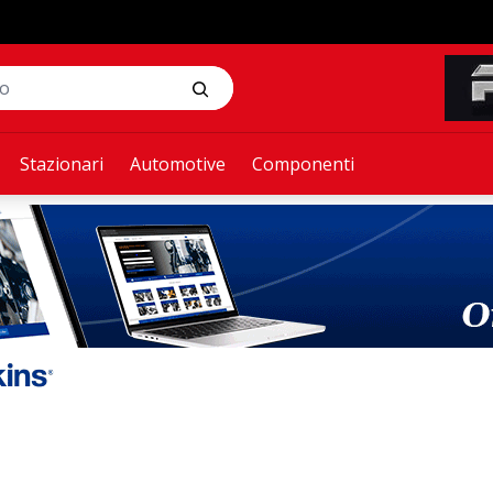
Stazionari
Automotive
Componenti