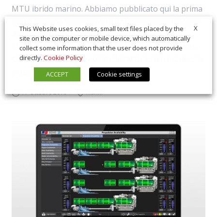
MTU ibrido marino. Abbiamo pubblicato qui la prima
parte dell’intervista che ci hanno concesso al salone
X
This Website uses cookies, small text files placed by the
di Cannes Daniel Ramoli, Senior Manager Sales
site on the computer or mobile device, which automatically
Marine, e Tobias Kohl, Senior Manager Application
collect some information that the user does not provide
directly.
Cookie Policy
Center Marine, a proposito dell’Mtu ibrido marino. Vi
proponiamo qui la seconda parte d...
ACCEPT
Cookie settings
17 Ottobre 2019
Marini