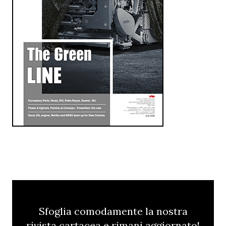
Sfoglia comodamente la nostra
rivista cartacea e rimani aggiornato!