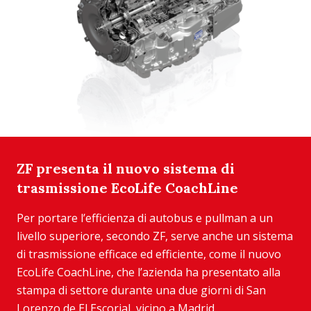
ZF presenta il nuovo sistema di
trasmissione EcoLife CoachLine
Per portare l’efficienza di autobus e pullman a un
livello superiore, secondo ZF, serve anche un sistema
di trasmissione efficace ed efficiente, come il nuovo
EcoLife CoachLine, che l’azienda ha presentato alla
stampa di settore durante una due giorni di San
Lorenzo de El Escorial, vicino a Madrid....