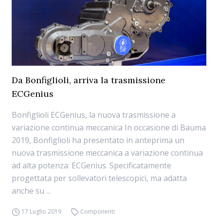
Da Bonfiglioli, arriva la trasmissione
ECGenius
Bonfiglioli ECGenius, la nuova trasmissione a
variazione continua meccanica In occasione di Bauma
2019, Bonfiglioli ha presentato in anteprima un
nuova trasmissione meccanica a variazione continua
ad alta potenza: ECGenius. Specificatamente
progettata per sollevatori telescopici, ma adatta
anche su ...
17 Luglio 2019
Componenti