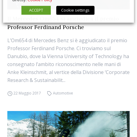
ACCEPT
Cookie settings
Il Mercedes Om654 si aggiudica il premio
Professor Ferdinand Porsche
L’Om654 di Mercedes Benz si è aggiudicato il premio
Professor Ferdinand Porsche. Ci troviamo sul
Danubio, dove la Vienna University of Technology ha
consegnato l’ambito riconoscimento nelle mani di
Anke Kleinschmit, al vertice della Divisione ‘Corporate
Research & Sustainabilit...
22 Maggio 2017
Automotive