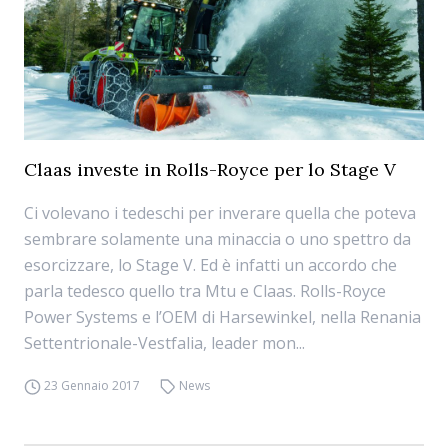
Claas investe in Rolls-Royce per lo Stage V
Ci volevano i tedeschi per inverare quella che poteva
sembrare solamente una minaccia o uno spettro da
esorcizzare, lo Stage V. Ed è infatti un accordo che
parla tedesco quello tra Mtu e Claas. Rolls-Royce
Power Systems e l’OEM di Harsewinkel, nella Renania
Settentrionale-Vestfalia, leader mon...
23 Gennaio 2017
News